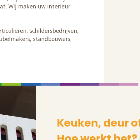
at. Wij maken uw interieur
iculieren, schildersbedrijven,
eubelmakers, standbouwers,
Keuken, deur o
Hoe werkt het?