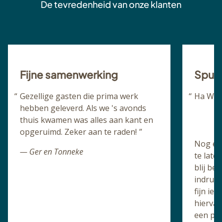
De tevredenheid van onze klanten
Fijne samenwerking
Spuit
Gezellige gasten die prima werk
Ha Walt
hebben geleverd. Als we 's avonds
thuis kwamen was alles aan kant en
opgeruimd. Zeker aan te raden!
Nog eve
— Ger en Tonneke
te late
blij be
indruk 
fijn ie
hiervan
een pos