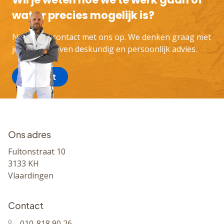
wat er precies mogelijk is?
Neem dan contact met ons op. We denken graag met
je mee en geven deskundig en persoonlijk advies.
Contact
Ons adres
Fultonstraat 10
3133 KH
Vlaardingen
Contact
010-818 90 26