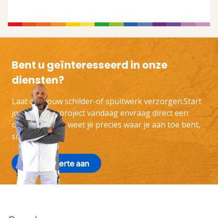
Bent u geïnteresseerd in onze
diensten?
Laat ons jouw schilder-of spuitwerk verzorgen.Start
jouw schilderproject vandaag envraag direct een
offerte aan. Zo weet je precies waar je aan toe bent,
snel en eerlijk.
Vraag offerte aan